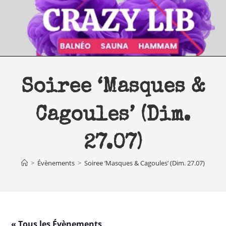
Skip
to
content
Soiree ‘Masques &
Cagoules’ (Dim.
27.07)
>
Évènements
>
Soiree ‘Masques & Cagoules’ (Dim. 27.07)
« Tous les Évènements