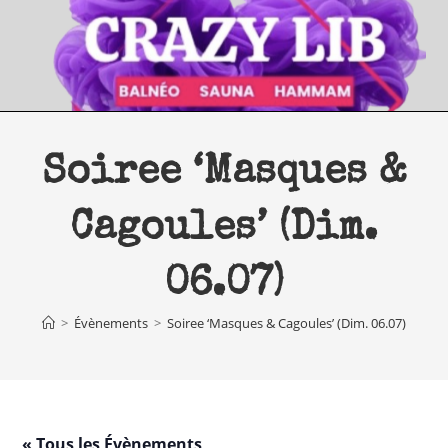
Skip
to
content
Soiree ‘Masques &
Cagoules’ (Dim.
06.07)
>
Évènements
>
Soiree ‘Masques & Cagoules’ (Dim. 06.07)
« Tous les Évènements