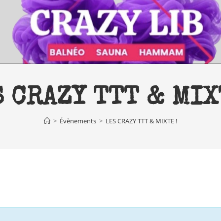
 CRAZY TTT & MIX
>
Évènements
>
LES CRAZY TTT & MIXTE !